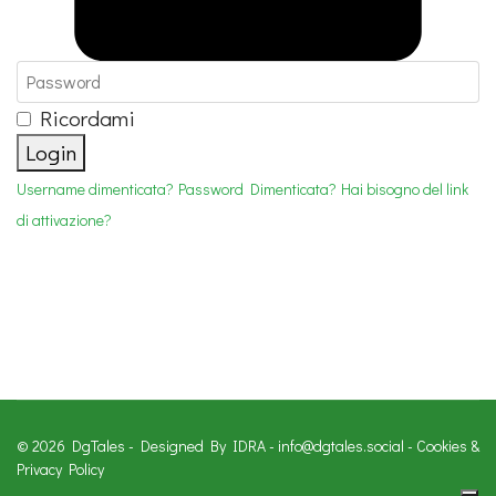
Ricordami
Login
Username dimenticata?
Password Dimenticata?
Hai bisogno del link
di attivazione?
© 2026 DgTales - Designed By IDRA -
info@dgtales.social
-
Cookies &
Privacy Policy