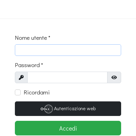
Nome utente
*
Password
*
Mostra
Mostra pa
Ricordami
Autenticazione web
Accedi