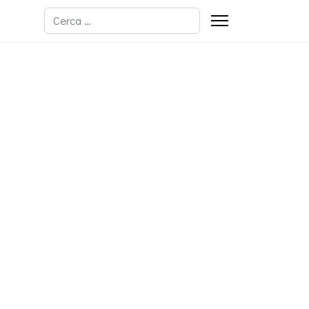
Cerca
Type 2 or more characters for results.
ssword