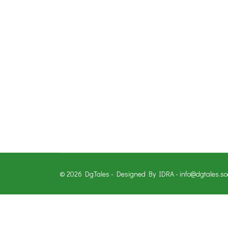
© 2026 DgTales - Designed By IDRA -
info@dgtales.so